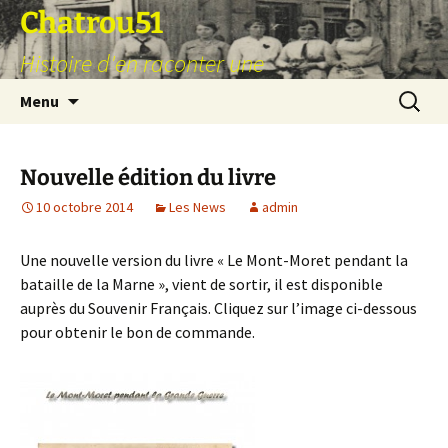
Aller
Chatrou51
au
Histoire d'en raconter une
contenu
Recherc
Menu
Nouvelle édition du livre
10 octobre 2014
Les News
admin
Une nouvelle version du livre « Le Mont-Moret pendant la
bataille de la Marne », vient de sortir, il est disponible
auprès du Souvenir Français. Cliquez sur l’image ci-dessous
pour obtenir le bon de commande.