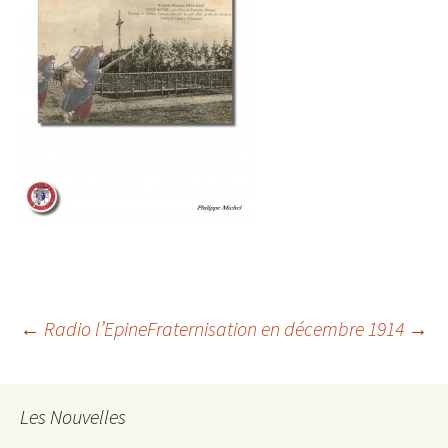
Navigation
←
Radio l’Epine
Fraternisation en décembre 1914
→
des
Les Nouvelles