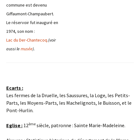
commune est devenu
Giffaumont-Champaubert.
Le réservoir fut inauguré en
1974, son nom :
Lac du Der-Chantecoq
.
(voir
aussi le
musée
).
Ecarts :
Les fermes de la Druelle, les Saussures, la Loge, les Petits-
Parts, les Moyens-Parts, les Machelignots, le Buisson, et le
Pont-Hurlin.
ème
Eglise :
12
siècle, patronne : Sainte Marie-Madeleine.